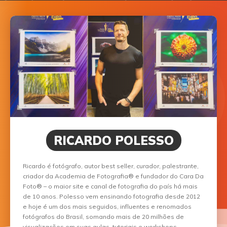
RICARDO POLESSO
Ricardo é fotógrafo, autor best seller, curador, palestrante,
criador da Academia de Fotografia® e fundador do Cara Da
Foto® – o maior site e canal de fotografia do país há mais
de 10 anos. Polesso vem ensinando fotografia desde 2012
e hoje é um dos mais seguidos, influentes e renomados
fotógrafos do Brasil, somando mais de 20 milhões de
visualizações em suas aulas, tutoriais e workshops