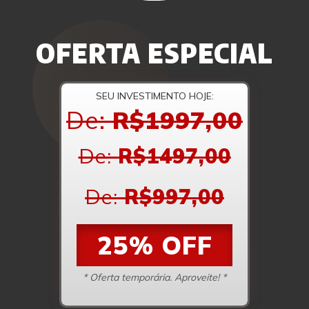
OFERTA ESPECIAL
SEU INVESTIMENTO HOJE:
De:
R
$1997,00
De:
R
$1497,00
De:
R
$997,00
25% OFF
* Oferta temporária. Aproveite! *