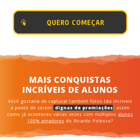
QUERO COMEÇAR
MAIS CONQUISTAS
INCRÍVEIS
DE ALUNOS
Você gostaria de capturar também fotos tão incríveis
a ponto de serem
dignas de premiações
assim
como já aconteceu várias vezes com múltiplos
alunos
100% amadores
do Ricardo Polesso?