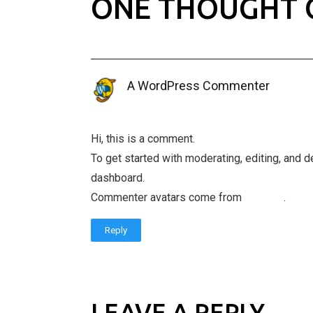
ONE THOUGHT 
A WordPress Commenter
April 11, 2022 at 7:26 pm
Hi, this is a comment.
To get started with moderating, editing, and
dashboard.
Commenter avatars come from
Gravatar
.
Reply
LEAVE A REPLY